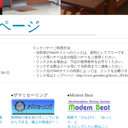
ページ
リンクバナーご利用方法
・当民宿のWebサイトへのリンクは、原則としてフリーです。
・リンク用バナーは左の指定バナーをご使用ください。
・リンクされる場合は、下記の使用条件をお守りください。
・リンクする際はメール等にて当民宿までご連絡ください。
・リンク元のWebサイトの内容によっては、リンクをお断り
0×55
・リンク先はトップページ（http://www.geocities.jp/ilcovo_20
●ザマミセーリング
●Modern Beat
最
座間味の海を知り尽くしている
柏島で「のんびり」「ゆっく
で
からできる、極上の海遊び！！
り」と
ダイビングしたい時はここ