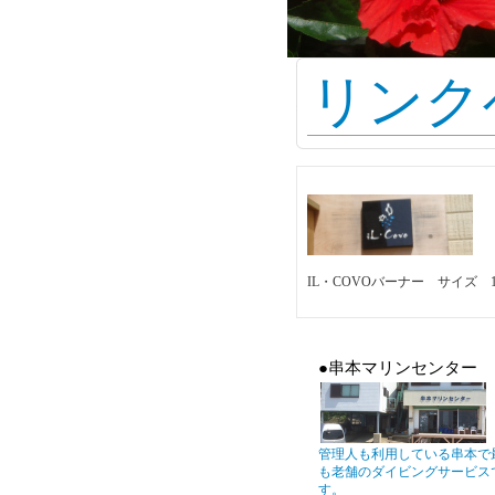
リンク
IL・COVOバーナー サイズ 15
●串本マリンセンター
管理人も利用している串本で
も老舗のダイビングサービス
す。